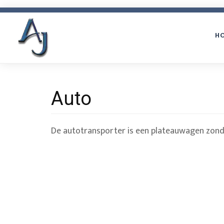
Overslaan
en
H
H
naar
de
inhoud
gaan
Auto
De autotransporter is een plateauwagen zonde