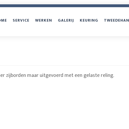
oofdnavigatie
OME
SERVICE
WERKEN
GALERIJ
KEURING
TWEEDEHA
r zijborden maar uitgevoerd met een gelaste reling.