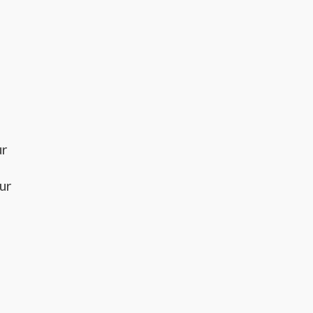
ur
ur