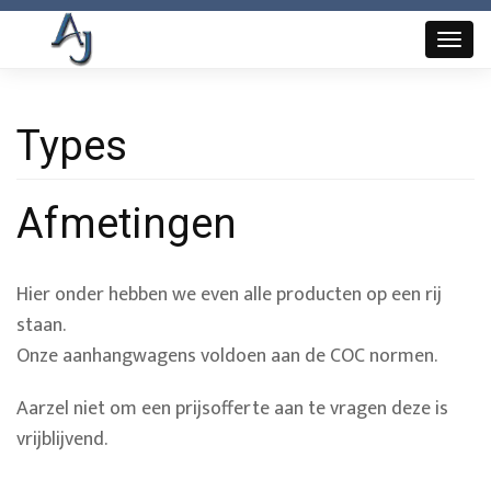
Overslaan
en
Toggl
naar
naviga
de
inhoud
Types
gaan
Afmetingen
Hier onder hebben we even alle producten op een rij
staan.
Onze aanhangwagens voldoen aan de COC normen.
Aarzel niet om een prijsofferte aan te vragen deze is
vrijblijvend.