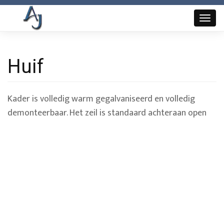
Overslaan
en
Toggl
naar
naviga
de
inhoud
Huif
gaan
Kader is volledig warm gegalvaniseerd en volledig
demonteerbaar. Het zeil is standaard achteraan open